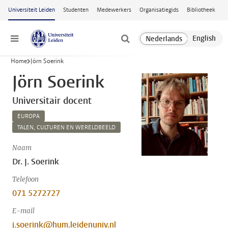
Ga naar hoofdinhoud
Universiteit Leiden
Studenten
Medewerkers
Organisatiegids
Bibliotheek
Menu
Home
Jörn Soerink
Jörn Soerink
Universitair docent
EUROPA
TALEN, CULTUREN EN WERELDBEELD
Naam
Dr. J. Soerink
Telefoon
071 5272727
E-mail
j.soerink@hum.leidenuniv.nl