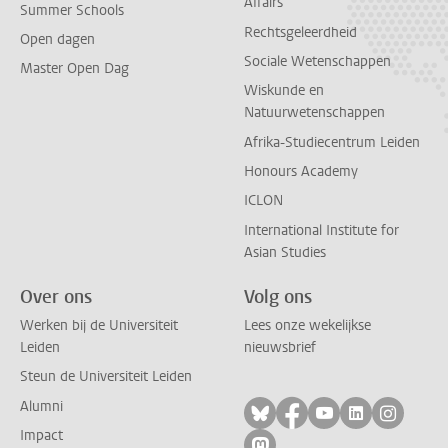
Affairs
Summer Schools
Rechtsgeleerdheid
Open dagen
Sociale Wetenschappen
Master Open Dag
Wiskunde en
Natuurwetenschappen
Afrika-Studiecentrum Leiden
Honours Academy
ICLON
International Institute for
Asian Studies
Over ons
Volg ons
Werken bij de Universiteit
Lees onze wekelijkse
Leiden
nieuwsbrief
Steun de Universiteit Leiden
Alumni
Volg ons op bluesky
Volg ons op facebo
Volg ons op yo
Volg ons op
Volg on
Impact
Volg ons op mastodon