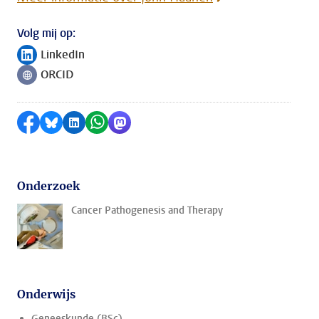
Volg mij op:
LinkedIn
Volg ons op
ORCID
Volg ons op
Delen op Facebook
Delen via Bluesky
Delen op LinkedIn
Delen via WhatsApp
Delen via Mastodon
Onderzoek
Cancer Pathogenesis and Therapy
Onderwijs
Geneeskunde (BSc)