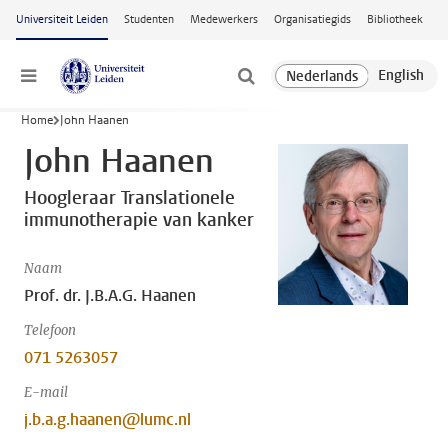
Ga naar hoofdinhoud
Universiteit Leiden
Studenten
Medewerkers
Organisatiegids
Bibliotheek
Menu
Home
John Haanen
John Haanen
Hoogleraar Translationele
immunotherapie van kanker
Naam
Prof. dr. J.B.A.G. Haanen
Telefoon
071 5263057
E-mail
j.b.a.g.haanen@lumc.nl