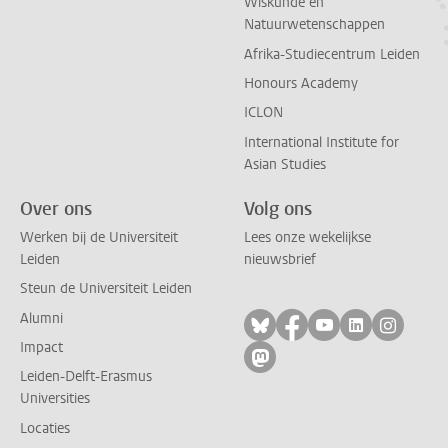
Wiskunde en
Natuurwetenschappen
Afrika-Studiecentrum Leiden
Honours Academy
ICLON
International Institute for
Asian Studies
Over ons
Volg ons
Werken bij de Universiteit
Lees onze wekelijkse
Leiden
nieuwsbrief
Steun de Universiteit Leiden
Alumni
Volg ons op bluesky
Volg ons op facebo
Volg ons op yo
Volg ons op
Volg on
Impact
Volg ons op mastodon
Leiden-Delft-Erasmus
Universities
Locaties