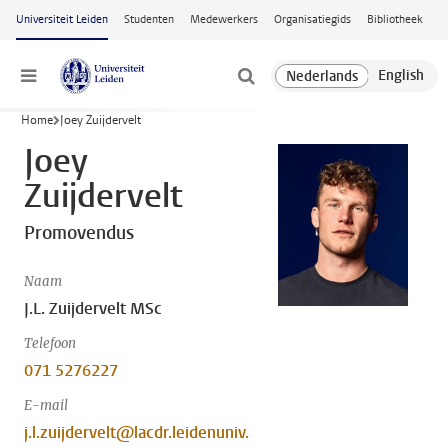
Ga naar hoofdinhoud
Universiteit Leiden
Studenten
Medewerkers
Organisatiegids
Bibliotheek
Menu
Home
Joey Zuijdervelt
Joey
Zuijdervelt
Promovendus
Naam
J.L. Zuijdervelt MSc
Telefoon
071 5276227
E-mail
j.l.zuijdervelt@lacdr.leidenuniv.