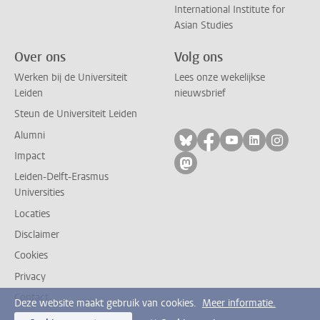
International Institute for
Asian Studies
Over ons
Volg ons
Werken bij de Universiteit
Lees onze wekelijkse
Leiden
nieuwsbrief
Steun de Universiteit Leiden
Alumni
Volg ons op bluesky
Volg ons op facebo
Volg ons op yo
Volg ons op
Volg on
Impact
Volg ons op mastodon
Leiden-Delft-Erasmus
Universities
Locaties
Disclaimer
Cookies
Privacy
Contact
Deze website maakt gebruik van cookies.
Meer informatie.