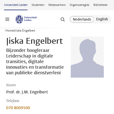
Ga naar hoofdinhoud
Universiteit Leiden
Studenten
Medewerkers
Organisatiegids
Bibliotheek
Menu
Home
Jiska Engelbert
Jiska Engelbert
Bijzonder hoogleraar
Leiderschap in digitale
transities, digitale
innovaties en transformatie
van publieke dienstverleni
Naam
Prof. dr. J.M. Engelbert
Telefoon
070 8009500