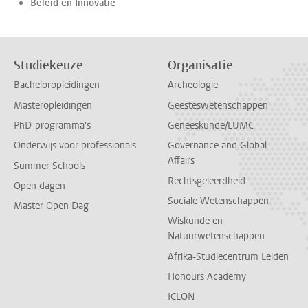
Beleid en Innovatie
Studiekeuze
Organisatie
Bacheloropleidingen
Archeologie
Masteropleidingen
Geesteswetenschappen
PhD-programma's
Geneeskunde/LUMC
Onderwijs voor professionals
Governance and Global
Affairs
Summer Schools
Rechtsgeleerdheid
Open dagen
Sociale Wetenschappen
Master Open Dag
Wiskunde en
Natuurwetenschappen
Afrika-Studiecentrum Leiden
Honours Academy
ICLON