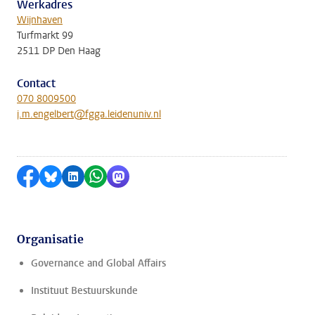
Werkadres
Wijnhaven
Turfmarkt 99
2511 DP Den Haag
Contact
070 8009500
j.m.engelbert@fgga.leidenuniv.nl
Delen op Facebook
Delen via Bluesky
Delen op LinkedIn
Delen via WhatsApp
Delen via Mastodon
Organisatie
Governance and Global Affairs
Instituut Bestuurskunde