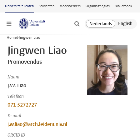
Ga naar hoofdinhoud
Universiteit Leiden
Studenten
Medewerkers
Organisatiegids
Bibliotheek
Menu
Home
Jingwen Liao
Jingwen Liao
Promovendus
Naam
J.W. Liao
Telefoon
071 5272727
E-mail
j.w.liao@arch.leidenuniv.nl
ORCID iD