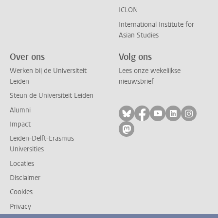
ICLON
International Institute for
Asian Studies
Over ons
Volg ons
Werken bij de Universiteit
Lees onze wekelijkse
Leiden
nieuwsbrief
Steun de Universiteit Leiden
Alumni
Volg ons op bluesky
Volg ons op facebo
Volg ons op yo
Volg ons op
Volg on
Impact
Volg ons op mastodon
Leiden-Delft-Erasmus
Universities
Locaties
Disclaimer
Cookies
Privacy