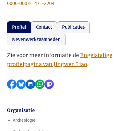
0000-0003-1471-2204
Profiel
Contact
Publicaties
Nevenwerkzaamheden
Zie voor meer informatie de
Engelstalige
profielpagina van Jingwen Liao
.
Delen op Facebook
Delen via Bluesky
Delen op LinkedIn
Delen via WhatsApp
Delen via Mastodon
Organisatie
Archeologie