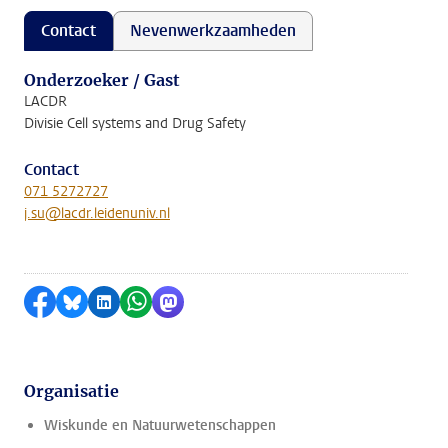
Contact
Nevenwerkzaamheden
Onderzoeker / Gast
LACDR
Divisie Cell systems and Drug Safety
Contact
071 5272727
j.su@lacdr.leidenuniv.nl
Delen op Facebook
Delen via Bluesky
Delen op LinkedIn
Delen via WhatsApp
Delen via Mastodon
Organisatie
Wiskunde en Natuurwetenschappen