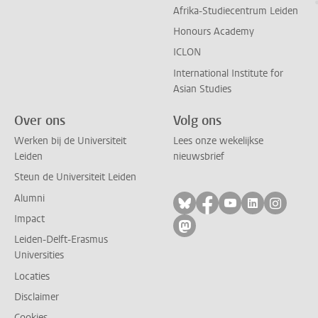
Afrika-Studiecentrum Leiden
Honours Academy
ICLON
International Institute for
Asian Studies
Over ons
Volg ons
Werken bij de Universiteit
Lees onze wekelijkse
Leiden
nieuwsbrief
Steun de Universiteit Leiden
Alumni
Volg ons op bluesky
Volg ons op facebo
Volg ons op yo
Volg ons op
Volg on
Impact
Volg ons op mastodon
Leiden-Delft-Erasmus
Universities
Locaties
Disclaimer
Cookies