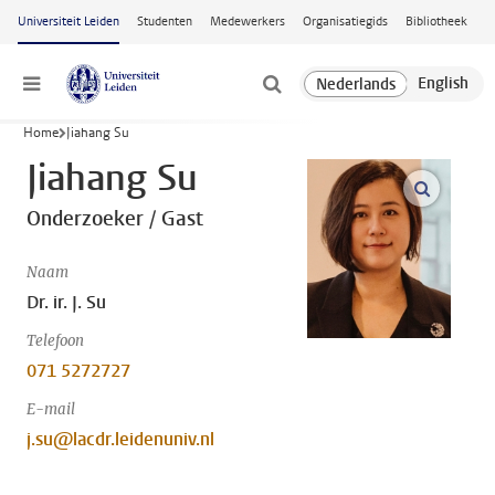
Ga naar hoofdinhoud
Universiteit Leiden
Studenten
Medewerkers
Organisatiegids
Bibliotheek
Menu
Home
Jiahang Su
Jiahang Su
open m
Onderzoeker / Gast
Naam
Dr. ir. J. Su
Telefoon
071 5272727
E-mail
j.su@lacdr.leidenuniv.nl