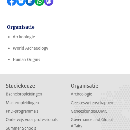
Delen op Facebook
Delen via Bluesky
Delen op LinkedIn
Delen via WhatsApp
Delen via Mastodon
Organisatie
Archeologie
World Archaeology
Human Origins
Studiekeuze
Organisatie
Bacheloropleidingen
Archeologie
Masteropleidingen
Geesteswetenschappen
PhD-programma's
Geneeskunde/LUMC
Onderwijs voor professionals
Governance and Global
Affairs
Summer Schools