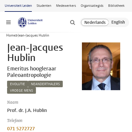
Ga naar hoofdinhoud
Universiteit Leiden
Studenten
Medewerkers
Organisatiegids
Bibliotheek
Menu
Home
Jean-Jacques Hublin
Jean-Jacques
Hublin
Emeritus hoogleraar
Paleoantropologie
EVOLUTIE
NEANDERTHALERS
VROEGE MENS
Naam
Prof. dr. J.A. Hublin
Telefoon
071 5272727