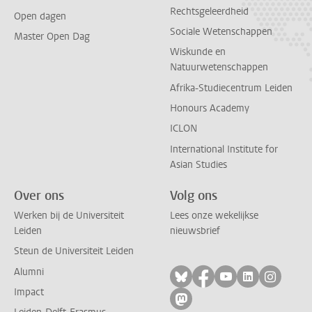
Rechtsgeleerdheid
Open dagen
Sociale Wetenschappen
Master Open Dag
Wiskunde en
Natuurwetenschappen
Afrika-Studiecentrum Leiden
Honours Academy
ICLON
International Institute for
Asian Studies
Over ons
Volg ons
Werken bij de Universiteit
Lees onze wekelijkse
Leiden
nieuwsbrief
Steun de Universiteit Leiden
Alumni
Volg ons op bluesky
Volg ons op facebo
Volg ons op yo
Volg ons op
Volg on
Impact
Volg ons op mastodon