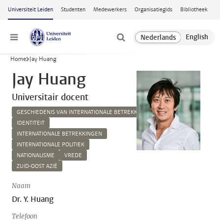
Ga naar hoofdinhoud
Universiteit Leiden
Studenten
Medewerkers
Organisatiegids
Bibliotheek
Menu
Home
Jay Huang
Jay Huang
Universitair docent
GESCHIEDENIS VAN INTERNATIONALE BETREKKINGEN
IDENTITEIT
INTERNATIONALE BETREKKINGEN
INTERNATIONALE POLITIEK
NATIONALISME
VREDE
ZUID-OOST AZIË
Naam
Dr. Y. Huang
Telefoon