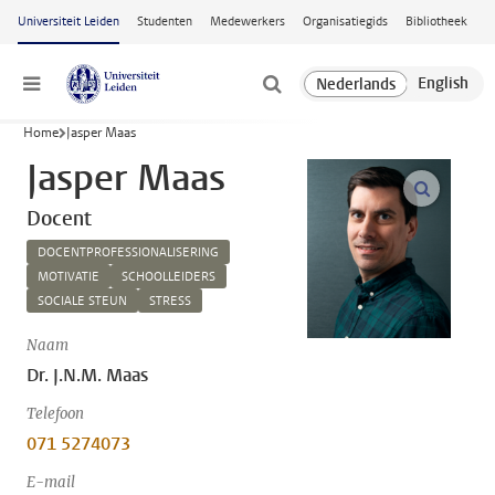
Ga naar hoofdinhoud
Universiteit Leiden
Studenten
Medewerkers
Organisatiegids
Bibliotheek
Menu
Home
Jasper Maas
Jasper Maas
open m
Docent
DOCENTPROFESSIONALISERING
MOTIVATIE
SCHOOLLEIDERS
SOCIALE STEUN
STRESS
Naam
Dr. J.N.M. Maas
Telefoon
071 5274073
E-mail