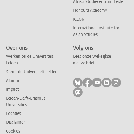
Afrika-Studiecentrum Leiden
Honours Academy
ICLON
International Institute for
Asian Studies
Over ons
Volg ons
Werken bij de Universiteit
Lees onze wekelijkse
Leiden
nieuwsbrief
Steun de Universiteit Leiden
Alumni
Volg ons op bluesky
Volg ons op facebo
Volg ons op yo
Volg ons op
Volg on
Impact
Volg ons op mastodon
Leiden-Delft-Erasmus
Universities
Locaties
Disclaimer
Cookies