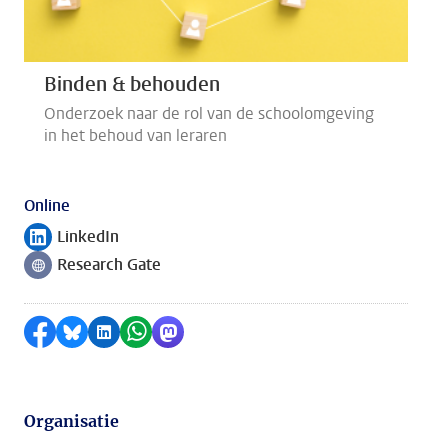
Binden & behouden
Onderzoek naar de rol van de schoolomgeving
in het behoud van leraren
Online
LinkedIn
Volg ons op
Research Gate
Volg ons op
Delen op Facebook
Delen via Bluesky
Delen op LinkedIn
Delen via WhatsApp
Delen via Mastodon
Organisatie