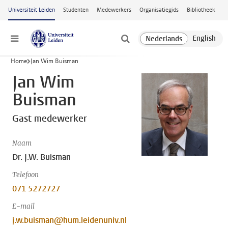
Ga naar hoofdinhoud
Universiteit Leiden
Studenten
Medewerkers
Organisatiegids
Bibliotheek
Menu
Home
Jan Wim Buisman
Jan Wim
Buisman
Gast medewerker
Naam
Dr. J.W. Buisman
Telefoon
071 5272727
E-mail
j.w.buisman@hum.leidenuniv.nl