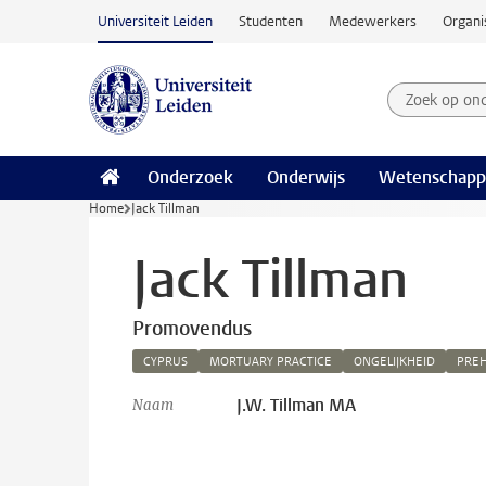
Ga naar hoofdinhoud
Universiteit Leiden
Studenten
Medewerkers
Organi
Zoek op on
Zoekterm
Onderzoek
Onderwijs
Wetenschapp
Home
Jack Tillman
Jack Tillman
Promovendus
CYPRUS
MORTUARY PRACTICE
ONGELIJKHEID
PREH
J.W. Tillman MA
Naam