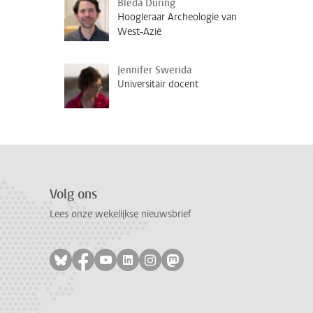
Bleda Düring
Hoogleraar Archeologie van
West-Azië
Jennifer Swerida
Universitair docent
Volg ons
Lees onze wekelijkse nieuwsbrief
Volg ons op bluesky
Volg ons op facebook
Volg ons op youtube
Volg ons op linkedin
Volg ons op instagram
Volg ons op mastodon