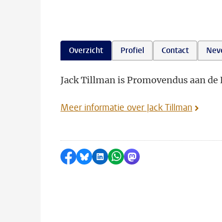
Overzicht
Profiel
Contact
Nev
Jack Tillman is Promovendus aan de F
Meer informatie over Jack Tillman
Delen op Facebook
Delen via Bluesky
Delen op LinkedIn
Delen via WhatsApp
Delen via Mastodon