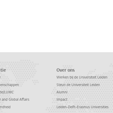
tie
Over ons
e
Werken bij de Universiteit Leiden
tenschappen
Steun de Universiteit Leiden
de/LUMC
Alumni
and Global Affairs
Impact
erdheid
Leiden-Delft-Erasmus Universities