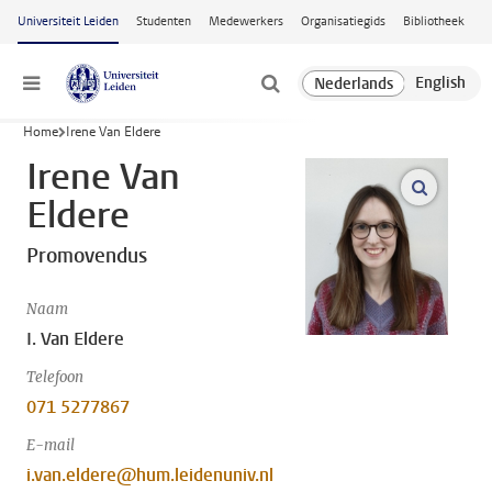
Ga naar hoofdinhoud
Universiteit Leiden
Studenten
Medewerkers
Organisatiegids
Bibliotheek
Menu
Home
Irene Van Eldere
Irene Van
open m
Eldere
Promovendus
Naam
I. Van Eldere
Telefoon
071 5277867
E-mail
i.van.eldere@hum.leidenuniv.nl