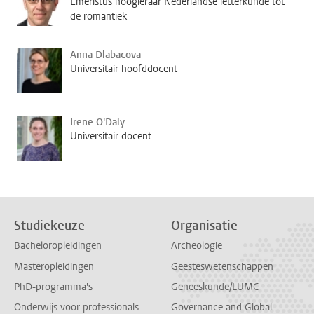
Emeristus hoogleraar Nederlandse letterkunde tot
de romantiek
Anna Dlabacova
Universitair hoofddocent
Irene O'Daly
Universitair docent
Studiekeuze
Organisatie
Bacheloropleidingen
Archeologie
Masteropleidingen
Geesteswetenschappen
PhD-programma's
Geneeskunde/LUMC
Onderwijs voor professionals
Governance and Global