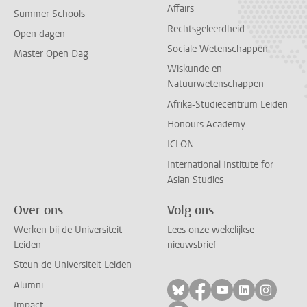
Affairs
Summer Schools
Rechtsgeleerdheid
Open dagen
Sociale Wetenschappen
Master Open Dag
Wiskunde en
Natuurwetenschappen
Afrika-Studiecentrum Leiden
Honours Academy
ICLON
International Institute for
Asian Studies
Over ons
Volg ons
Werken bij de Universiteit
Lees onze wekelijkse
Leiden
nieuwsbrief
Steun de Universiteit Leiden
Alumni
Volg ons op bluesky
Volg ons op facebo
Volg ons op yo
Volg ons op
Volg on
Impact