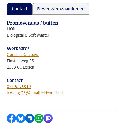
Contact
Nevenwerkzaamheden
Promovendus / buiten
LION
Biological & Soft Matter
Werkadres
Gorlaeus Gebouw
Einsteinweg 55
2333 CC Leiden
Contact
071 5275919
h.wang.26@umail.leidenuniv.nl
Delen op Facebook
Delen via Bluesky
Delen op LinkedIn
Delen via WhatsApp
Delen via Mastodon