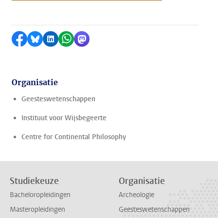
Delen op Facebook
Delen via Bluesky
Delen op LinkedIn
Delen via WhatsApp
Delen via Mastodon
Organisatie
Geesteswetenschappen
Instituut voor Wijsbegeerte
Centre for Continental Philosophy
Studiekeuze
Organisatie
Bacheloropleidingen
Archeologie
Masteropleidingen
Geesteswetenschappen