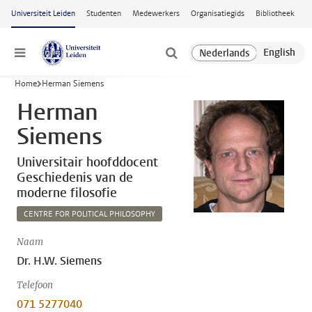
Ga naar hoofdinhoud
Universiteit Leiden
Studenten
Medewerkers
Organisatiegids
Bibliotheek
Menu
Home
Herman Siemens
Herman
Siemens
Universitair hoofddocent
Geschiedenis van de
moderne filosofie
CENTRE FOR POLITICAL PHILOSOPHY
Naam
Dr. H.W. Siemens
Telefoon
071 5277040