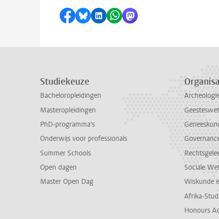
Delen op Facebook
Delen via Bluesky
Delen op LinkedIn
Delen via WhatsApp
Delen via Mastodon
Studiekeuze
Organisa
Bacheloropleidingen
Archeologi
Masteropleidingen
Geesteswe
PhD-programma's
Geneeskun
Onderwijs voor professionals
Governance 
Summer Schools
Rechtsgele
Open dagen
Sociale We
Master Open Dag
Wiskunde 
Afrika-Stu
Honours A