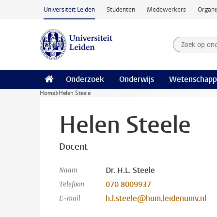
Ga naar hoofdinhoud
Universiteit Leiden
Studenten
Medewerkers
Organi
Zoek op on
Zoekterm
Onderzoek
Onderwijs
Wetenschapp
Home
Helen Steele
Helen Steele
Docent
Dr. H.L. Steele
Naam
070 8009937
Telefoon
h.l.steele@hum.leidenuniv.nl
E-mail