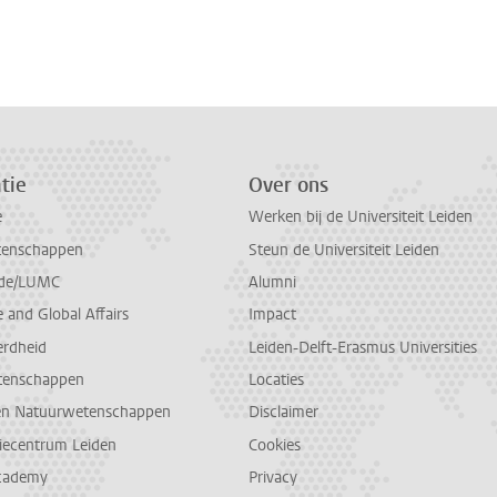
tie
Over ons
e
Werken bij de Universiteit Leiden
tenschappen
Steun de Universiteit Leiden
de/LUMC
Alumni
and Global Affairs
Impact
erdheid
Leiden-Delft-Erasmus Universities
tenschappen
Locaties
en Natuurwetenschappen
Disclaimer
diecentrum Leiden
Cookies
cademy
Privacy