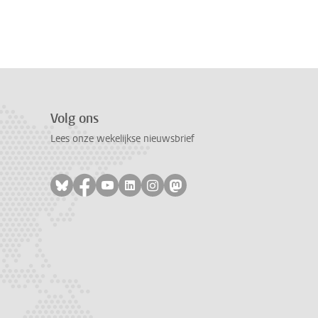
Volg ons
Lees onze wekelijkse nieuwsbrief
Volg ons op bluesky
Volg ons op facebook
Volg ons op youtube
Volg ons op linkedin
Volg ons op instagram
Volg ons op mastodon