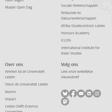
Open dagen
Sociale Wetenschappen
Master Open Dag
Wiskunde en
Natuurwetenschappen
Afrika-Studiecentrum Leiden
Honours Academy
ICLON
International Institute for
Asian Studies
Over ons
Volg ons
Werken bij de Universiteit
Lees onze wekelijkse
Leiden
nieuwsbrief
Steun de Universiteit Leiden
Alumni
Volg ons op bluesky
Volg ons op facebo
Volg ons op yo
Volg ons op
Volg on
Impact
Volg ons op mastodon
Leiden-Delft-Erasmus
Universities