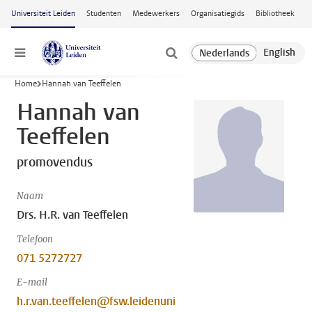
Ga naar hoofdinhoud
Universiteit Leiden
Studenten
Medewerkers
Organisatiegids
Bibliotheek
Menu
Home
Hannah van Teeffelen
Hannah van
Teeffelen
promovendus
Naam
Drs. H.R. van Teeffelen
Telefoon
071 5272727
E-mail
h.r.van.teeffelen@fsw.leidenuni