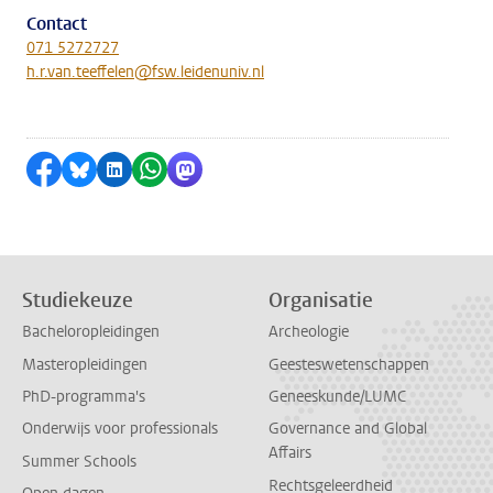
Contact
071 5272727
h.r.van.teeffelen@fsw.leidenuniv.nl
Delen op Facebook
Delen via Bluesky
Delen op LinkedIn
Delen via WhatsApp
Delen via Mastodon
Studiekeuze
Organisatie
Bacheloropleidingen
Archeologie
Masteropleidingen
Geesteswetenschappen
PhD-programma's
Geneeskunde/LUMC
Onderwijs voor professionals
Governance and Global
Affairs
Summer Schools
Rechtsgeleerdheid