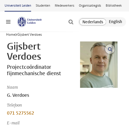
Ga naar hoofdinhoud
Universiteit Leiden
Studenten
Medewerkers
Organisatiegids
Bibliotheek
Menu
Home
Gijsbert Verdoes
Gijsbert
open m
Verdoes
Projectcoördinator
fijnmechanische dienst
Naam
G. Verdoes
Telefoon
071 5275562
E-mail