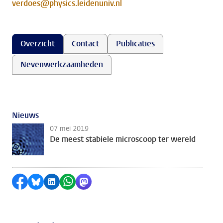
verdoes@physics.leidenuniv.nl
Overzicht
Contact
Publicaties
Nevenwerkzaamheden
Nieuws
07 mei 2019
De meest stabiele microscoop ter wereld
Delen op Facebook
Delen via Bluesky
Delen op LinkedIn
Delen via WhatsApp
Delen via Mastodon