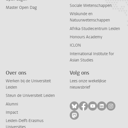
Sociale Wetenschappen
Master Open Dag
Wiskunde en
Natuurwetenschappen
Afrika-Studiecentrum Leiden
Honours Academy
ICLON
International Institute for
Asian Studies
Over ons
Volg ons
Werken bij de Universiteit
Lees onze wekelijkse
Leiden
nieuwsbrief
Steun de Universiteit Leiden
Alumni
Volg ons op bluesky
Volg ons op facebo
Volg ons op yo
Volg ons op
Volg on
Impact
Volg ons op mastodon
Leiden-Delft-Erasmus
Universities