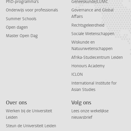
PhD-programma's
Geneeskunde/LUMC
Onderwijs voor professionals
Governance and Global
Affairs
Summer Schools
Rechtsgeleerdheid
Open dagen
Sociale Wetenschappen
Master Open Dag
Wiskunde en
Natuurwetenschappen
Afrika-Studiecentrum Leiden
Honours Academy
ICLON
International Institute for
Asian Studies
Over ons
Volg ons
Werken bij de Universiteit
Lees onze wekelijkse
Leiden
nieuwsbrief
Steun de Universiteit Leiden