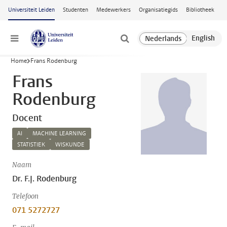
Ga naar hoofdinhoud
Universiteit Leiden
Studenten
Medewerkers
Organisatiegids
Bibliotheek
Menu
Home
Frans Rodenburg
Frans
Rodenburg
Docent
AI
MACHINE LEARNING
STATISTIEK
WISKUNDE
Naam
Dr. F.J. Rodenburg
Telefoon
071 5272727