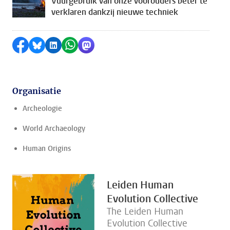
Vuurgebruik van onze voorouders beter te
verklaren dankzij nieuwe techniek
Delen op Facebook
Delen via Bluesky
Delen op LinkedIn
Delen via WhatsApp
Delen via Mastodon
Organisatie
Archeologie
World Archaeology
Human Origins
Leiden Human
Evolution Collective
The Leiden Human
Evolution Collective