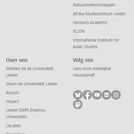
Natuurwetenschappen
Afrika-Studiecentrum Leiden
Honours Academy
ICLON
International Institute for
Asian Studies
Over ons
Volg ons
Werken bij de Universiteit
Lees onze wekelijkse
Leiden
nieuwsbrief
Steun de Universiteit Leiden
Alumni
Volg ons op bluesky
Volg ons op facebo
Volg ons op yo
Volg ons op
Volg on
Impact
Volg ons op mastodon
Leiden-Delft-Erasmus
Universities
Locaties