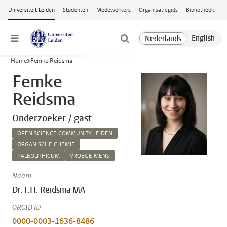
Ga naar hoofdinhoud
Universiteit Leiden
Studenten
Medewerkers
Organisatiegids
Bibliotheek
Menu
Home
Femke Reidsma
Femke
Reidsma
Onderzoeker / gast
OPEN SCIENCE COMMUNITY LEIDEN
ORGANISCHE CHEMIE
PALEOLITHICUM
VROEGE MENS
Naam
Dr. F.H. Reidsma MA
ORCID iD
0000-0003-1636-8486