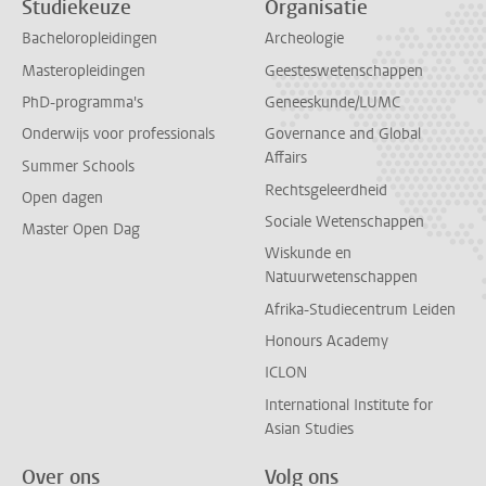
Studiekeuze
Organisatie
Bacheloropleidingen
Archeologie
Masteropleidingen
Geesteswetenschappen
PhD-programma's
Geneeskunde/LUMC
Onderwijs voor professionals
Governance and Global
Affairs
Summer Schools
Rechtsgeleerdheid
Open dagen
Sociale Wetenschappen
Master Open Dag
Wiskunde en
Natuurwetenschappen
Afrika-Studiecentrum Leiden
Honours Academy
ICLON
International Institute for
Asian Studies
Over ons
Volg ons