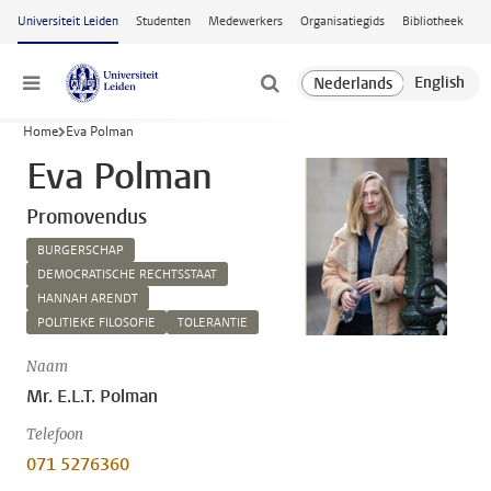
Ga naar hoofdinhoud
Universiteit Leiden
Studenten
Medewerkers
Organisatiegids
Bibliotheek
Menu
Home
Eva Polman
Eva Polman
Promovendus
BURGERSCHAP
DEMOCRATISCHE RECHTSSTAAT
HANNAH ARENDT
POLITIEKE FILOSOFIE
TOLERANTIE
Naam
Mr. E.L.T. Polman
Telefoon
071 5276360