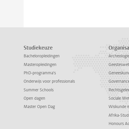
Studiekeuze
Organisa
Bacheloropleidingen
Archeologi
Masteropleidingen
Geesteswe
PhD-programma's
Geneeskun
Onderwijs voor professionals
Governance 
Summer Schools
Rechtsgele
Open dagen
Sociale We
Master Open Dag
Wiskunde 
Afrika-Stu
Honours A