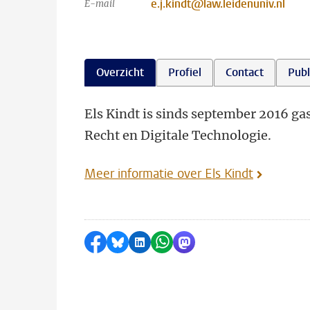
e.j.kindt@law.leidenuniv.nl
E-mail
Overzicht
Profiel
Contact
Publ
Els Kindt is sinds september 2016 g
Recht en Digitale Technologie.
Meer informatie over Els Kindt
Delen op Facebook
Delen via Bluesky
Delen op LinkedIn
Delen via WhatsApp
Delen via Mastodon