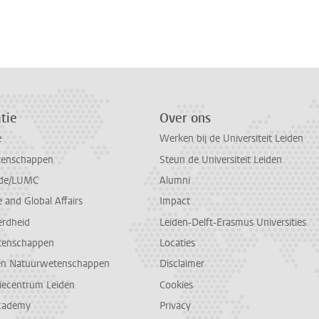
tie
Over ons
e
Werken bij de Universiteit Leiden
tenschappen
Steun de Universiteit Leiden
de/LUMC
Alumni
and Global Affairs
Impact
erdheid
Leiden-Delft-Erasmus Universities
tenschappen
Locaties
en Natuurwetenschappen
Disclaimer
diecentrum Leiden
Cookies
cademy
Privacy