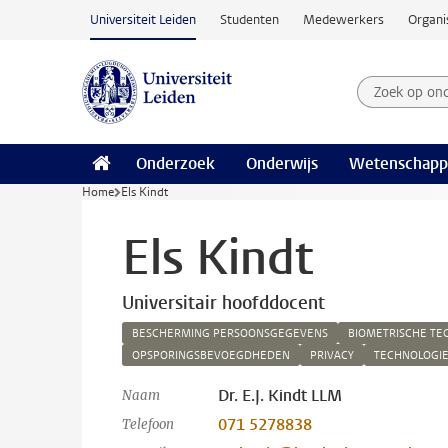
Ga naar hoofdinhoud
Universiteit Leiden
Studenten
Medewerkers
Organi
Zoek op on
Zoekterm
Onderzoek
Onderwijs
Wetenschapp
Home
Els Kindt
Els Kindt
Universitair hoofddocent
BESCHERMING PERSOONSGEGEVENS
BIOMETRISCHE TE
OPSPORINGSBEVOEGDHEDEN
PRIVACY
TECHNOLOGI
Dr. E.J. Kindt LLM
Naam
071 5278838
Telefoon