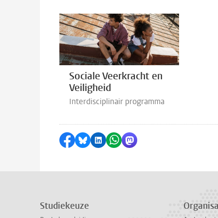
Sociale Veerkracht en
Veiligheid
Interdisciplinair programma
Delen op Facebook
Delen via Bluesky
Delen op LinkedIn
Delen via WhatsApp
Delen via Mastodon
Studiekeuze
Organisa