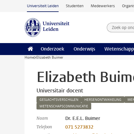
Ga naar hoofdinhoud
Universiteit Leiden
Studenten
Medewerkers
Organi
Zoek op on
Zoekterm
Onderzoek
Onderwijs
Wetenschapp
Home
Elizabeth Buimer
Elizabeth Buim
Universitair docent
GESLACHTSVERSCHILLEN
HERSENONTWIKKELING
MEN
WETENSCHAPSCOMMUNICATIE
Dr. E.E.L. Buimer
Naam
071 5273832
Telefoon