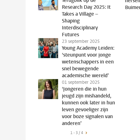
Terugblik op de
hersen
Research Day 2025: It
Buime
Takes a Village –
Shaping
Interdisciplinary
Futures
23 september 2025
Young Academy Leiden:
‘steunpunt voor jonge
wetenschappers in een
snel bewegende
academische wereld’
01 september 2025
‘Jongeren die in hun
jeugd zijn mishandeld,
kunnen ook later in hun
leven gevoeliger zijn
voor boze signalen van
anderen’
1 - 3 / 4