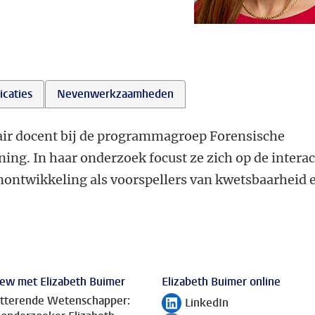
icaties
Nevenwerkzaamheden
tair docent bij de programmagroep Forensische
ng. In haar onderzoek focust ze zich op de interac
nontwikkeling als voorspellers van kwetsbaarheid 
iew met Elizabeth Buimer
Elizabeth Buimer online
itterende Wetenschapper:
LinkedIn
Volg ons op