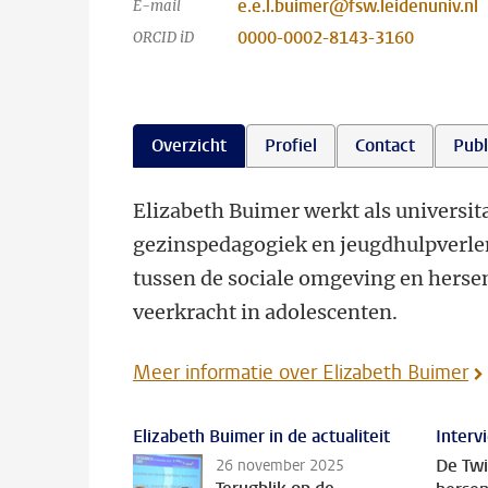
e.e.l.buimer@fsw.leidenuniv.nl
E-mail
0000-0002-8143-3160
ORCID iD
Overzicht
Profiel
Contact
Publ
Elizabeth Buimer werkt als universi
gezinspedagogiek en jeugdhulpverleni
tussen de sociale omgeving en herse
veerkracht in adolescenten.
Meer informatie over Elizabeth Buimer
Elizabeth Buimer in de actualiteit
Interv
De Tw
26 november 2025