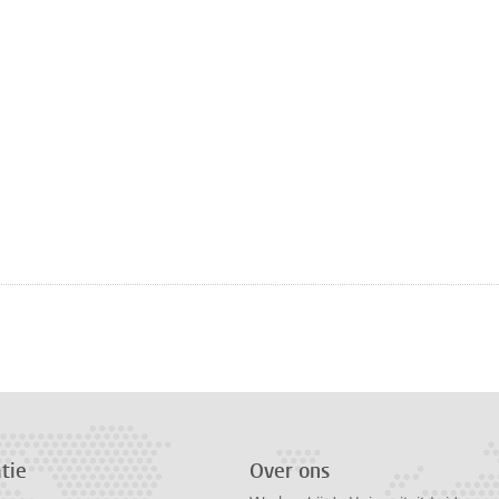
tie
Over ons