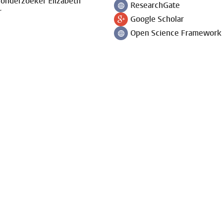
onderzoeker Elizabeth
ResearchGate
Volg ons op
r
Google Scholar
Volg ons op
Open Science Framework
Volg ons op