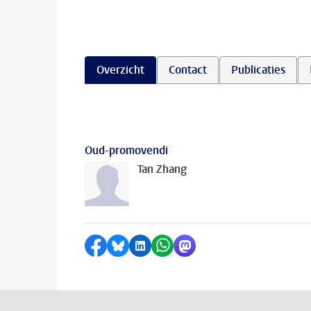
Overzicht
Contact
Publicaties
Oud-promovendi
Tan Zhang
Delen op Facebook
Delen via Bluesky
Delen op LinkedIn
Delen via WhatsApp
Delen via Mastodon