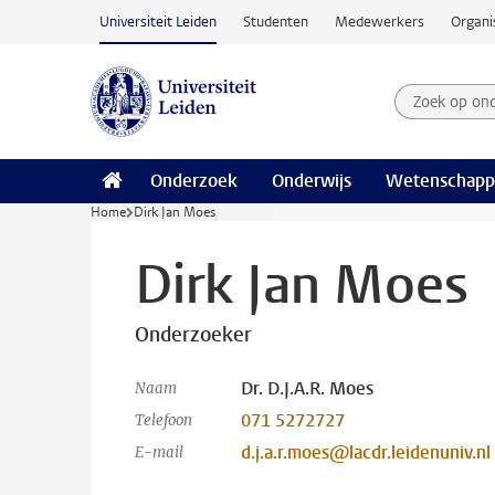
Ga naar hoofdinhoud
Universiteit Leiden
Studenten
Medewerkers
Organi
Zoek op on
Zoekterm
Onderzoek
Onderwijs
Wetenschapp
Home
Dirk Jan Moes
Dirk Jan Moes
Onderzoeker
Dr. D.J.A.R. Moes
Naam
071 5272727
Telefoon
d.j.a.r.moes@lacdr.leidenuniv.nl
E-mail