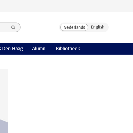
 Den Haag
Alumni
Bibliotheek