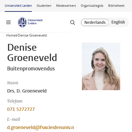
Ga naar hoofdinhoud
Universiteit Leiden
Studenten
Medewerkers
Organisatiegids
Bibliotheek
Menu
Home
Denise Groeneveld
Denise
Groeneveld
Buitenpromovendus
Naam
Drs. D. Groeneveld
Telefoon
071 5272727
E-mail
d.groeneveld@fsw.leidenuniv.n