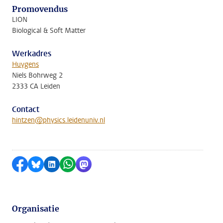
Promovendus
LION
Biological & Soft Matter
Werkadres
Huygens
Niels Bohrweg 2
2333 CA Leiden
Contact
hintzen@physics.leidenuniv.nl
Delen op Facebook
Delen via Bluesky
Delen op LinkedIn
Delen via WhatsApp
Delen via Mastodon
Organisatie