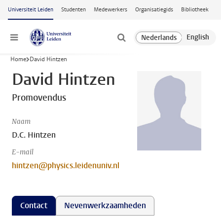
Ga naar hoofdinhoud
Universiteit Leiden
Studenten
Medewerkers
Organisatiegids
Bibliotheek
Menu
Home
David Hintzen
David Hintzen
Promovendus
Naam
D.C. Hintzen
E-mail
hintzen@physics.leidenuniv.nl
Contact
Nevenwerkzaamheden