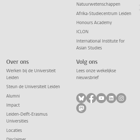
Natuurwetenschappen
Afrika-Studiecentrum Leiden
Honours Academy
ICLON
International Institute for
Asian Studies
Over ons
Volg ons
Werken bij de Universiteit
Lees onze wekelijkse
Leiden
nieuwsbrief
Steun de Universiteit Leiden
Alumni
Volg ons op bluesky
Volg ons op facebo
Volg ons op yo
Volg ons op
Volg on
Impact
Volg ons op mastodon
Leiden-Delft-Erasmus
Universities
Locaties
Disclaimer