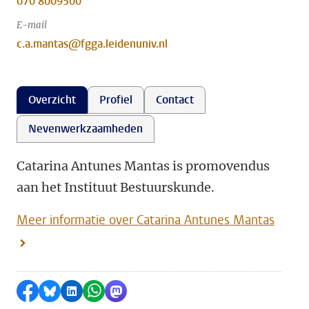
070 8009500
E-mail
c.a.mantas@fgga.leidenuniv.nl
Overzicht
Profiel
Contact
Nevenwerkzaamheden
Catarina Antunes Mantas is promovendus
aan het Instituut Bestuurskunde.
Meer informatie over Catarina Antunes Mantas
Delen op Facebook
Delen via Bluesky
Delen op LinkedIn
Delen via WhatsApp
Delen via Mastodon