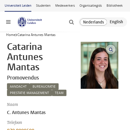
Ga naar hoofdinhoud
Universiteit Leiden
Studenten
Medewerkers
Organisatiegids
Bibliotheek
Menu
Home
Catarina Antunes Mantas
Catarina
open m
Antunes
Mantas
Promovendus
AANDACHT
BUREAUCRATIE
PRESTATIE MANAGEMENT
TEAM
Naam
C. Antunes Mantas
Telefoon