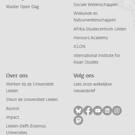
Sociale Wetenschappen
Master Open Dag
Wiskunde en
Natuurwetenschappen
Afrika-Studiecentrum Leiden
Honours Academy
ICLON
International Institute for
Asian Studies
Over ons
Volg ons
Werken bij de Universiteit
Lees onze wekelijkse
Leiden
nieuwsbrief
Steun de Universiteit Leiden
Alumni
Volg ons op bluesky
Volg ons op facebo
Volg ons op yo
Volg ons op
Volg on
Impact
Volg ons op mastodon
Leiden-Delft-Erasmus
Universities