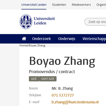
Ga naar hoofdinhoud
Universiteit Leiden
Studenten
Medewerkers
Organi
Zoek op on
Zoekterm
Onderzoek
Onderwijs
Wetenschapp
Home
Boyao Zhang
Boyao Zhang
Promovendus / contract
AZIË
OOST AZIË
Mr. B. Zhang
Naam
071 5272727
Telefoon
b.zhang@hum.leidenuniv.nl
E-mail