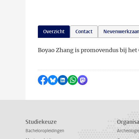
Overzicht
Contact
Nevenwerkzaa
Boyao Zhang is promovendus bij het Ce
Delen op Facebook
Delen via Bluesky
Delen op LinkedIn
Delen via WhatsApp
Delen via Mastodon
Studiekeuze
Organisa
Bacheloropleidingen
Archeologi