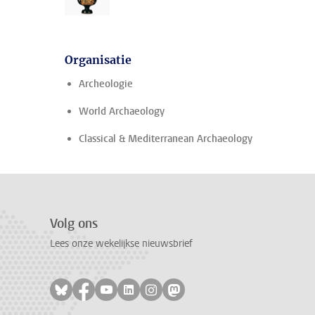
Organisatie
Archeologie
World Archaeology
Classical & Mediterranean Archaeology
Volg ons
Lees onze wekelijkse nieuwsbrief
Volg ons op bluesky
Volg ons op facebook
Volg ons op youtube
Volg ons op linkedin
Volg ons op instagram
Volg ons op mastodon