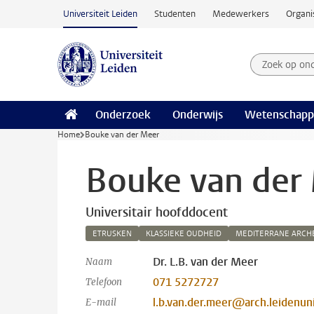
Ga naar hoofdinhoud
Universiteit Leiden
Studenten
Medewerkers
Organi
Zoek op on
Zoekterm
Onderzoek
Onderwijs
Wetenschapp
Home
Bouke van der Meer
Bouke van der
Universitair hoofddocent
ETRUSKEN
KLASSIEKE OUDHEID
MEDITERRANE ARCH
Dr. L.B. van der Meer
Naam
071 5272727
Telefoon
l.b.van.der.meer@arch.leidenuni
E-mail