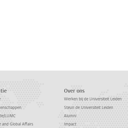
tie
Over ons
e
Werken bij de Universiteit Leiden
tenschappen
Steun de Universiteit Leiden
de/LUMC
Alumni
and Global Affairs
Impact