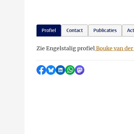
Profiel
Contact
Publicaties
Act
Zie Engelstalig profiel
Bouke van der
Delen op Facebook
Delen via Bluesky
Delen op LinkedIn
Delen via WhatsApp
Delen via Mastodon