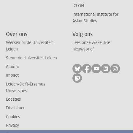
ICLON
International Institute for
Asian Studies
Over ons
Volg ons
Werken bij de Universiteit
Lees onze wekelijkse
Leiden
nieuwsbrief
Steun de Universiteit Leiden
Alumni
Volg ons op bluesky
Volg ons op facebo
Volg ons op yo
Volg ons op
Volg on
Impact
Volg ons op mastodon
Leiden-Delft-Erasmus
Universities
Locaties
Disclaimer
Cookies
Privacy