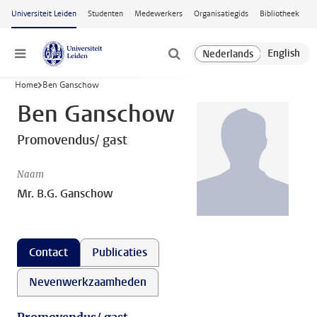
Ga naar hoofdinhoud
Universiteit Leiden
Studenten
Medewerkers
Organisatiegids
Bibliotheek
Menu
Home
Ben Ganschow
Ben Ganschow
Promovendus/ gast
Naam
Mr. B.G. Ganschow
Contact
Publicaties
Nevenwerkzaamheden