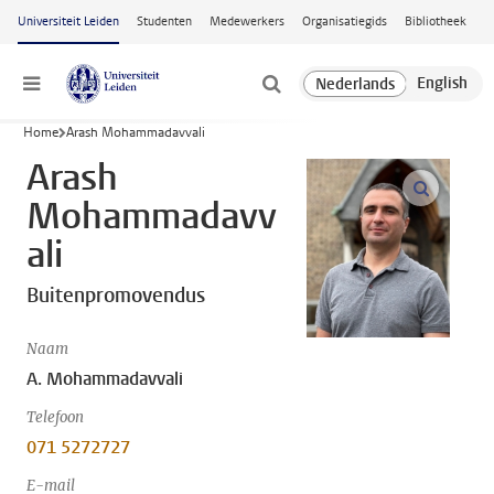
Ga naar hoofdinhoud
Universiteit Leiden
Studenten
Medewerkers
Organisatiegids
Bibliotheek
Menu
Home
Arash Mohammadavvali
Arash
open m
Mohammadavv
ali
Buitenpromovendus
Naam
A. Mohammadavvali
Telefoon
071 5272727
E-mail