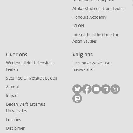
Afrika-Studiecentrum Leiden
Honours Academy
ICLON
International Institute for
Asian Studies
Over ons
Volg ons
Werken bij de Universiteit
Lees onze wekelijkse
Leiden
nieuwsbrief
Steun de Universiteit Leiden
Alumni
Volg ons op bluesky
Volg ons op facebo
Volg ons op yo
Volg ons op
Volg on
Impact
Volg ons op mastodon
Leiden-Delft-Erasmus
Universities
Locaties
Disclaimer