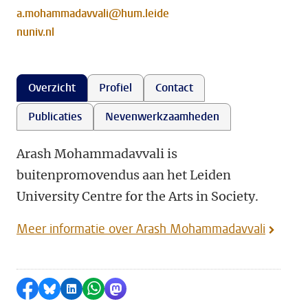
a.mohammadavvali@hum.leide
nuniv.nl
Overzicht
Profiel
Contact
Publicaties
Nevenwerkzaamheden
Arash Mohammadavvali is
buitenpromovendus aan het Leiden
University Centre for the Arts in Society.
Meer informatie over Arash Mohammadavvali
Delen op Facebook
Delen via Bluesky
Delen op LinkedIn
Delen via WhatsApp
Delen via Mastodon