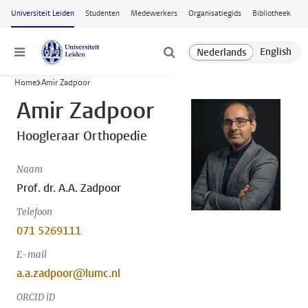
Ga naar hoofdinhoud
Universiteit Leiden
Studenten
Medewerkers
Organisatiegids
Bibliotheek
Menu
Home
Amir Zadpoor
Amir Zadpoor
Hoogleraar Orthopedie
Naam
Prof. dr. A.A. Zadpoor
Telefoon
071 5269111
E-mail
a.a.zadpoor@lumc.nl
ORCID iD