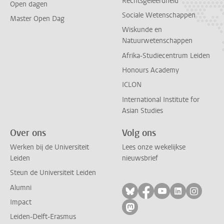
Rechtsgeleerdheid
Open dagen
Sociale Wetenschappen
Master Open Dag
Wiskunde en
Natuurwetenschappen
Afrika-Studiecentrum Leiden
Honours Academy
ICLON
International Institute for
Asian Studies
Over ons
Volg ons
Werken bij de Universiteit
Lees onze wekelijkse
Leiden
nieuwsbrief
Steun de Universiteit Leiden
Alumni
Volg ons op bluesky
Volg ons op facebo
Volg ons op yo
Volg ons op
Volg on
Impact
Volg ons op mastodon
Leiden-Delft-Erasmus