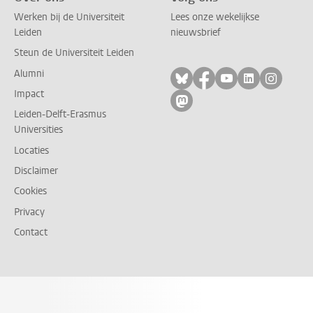
Werken bij de Universiteit
Lees onze wekelijkse
Leiden
nieuwsbrief
Steun de Universiteit Leiden
Alumni
Volg ons op bluesky
Volg ons op facebo
Volg ons op yo
Volg ons op
Volg on
Impact
Volg ons op mastodon
Leiden-Delft-Erasmus
Universities
Locaties
Disclaimer
Cookies
Privacy
Contact