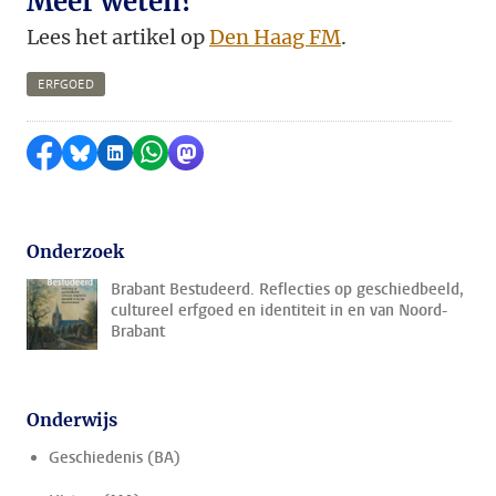
Meer weten?
Lees het artikel op
Den Haag FM
.
ERFGOED
Delen op Facebook
Delen via Bluesky
Delen op LinkedIn
Delen via WhatsApp
Delen via Mastodon
Onderzoek
Brabant Bestudeerd. Reflecties op geschiedbeeld,
cultureel erfgoed en identiteit in en van Noord-
Brabant
Onderwijs
Geschiedenis (BA)