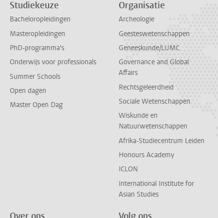
Studiekeuze
Organisatie
Bacheloropleidingen
Archeologie
Masteropleidingen
Geesteswetenschappen
PhD-programma's
Geneeskunde/LUMC
Onderwijs voor professionals
Governance and Global
Affairs
Summer Schools
Rechtsgeleerdheid
Open dagen
Sociale Wetenschappen
Master Open Dag
Wiskunde en
Natuurwetenschappen
Afrika-Studiecentrum Leiden
Honours Academy
ICLON
International Institute for
Asian Studies
Over ons
Volg ons