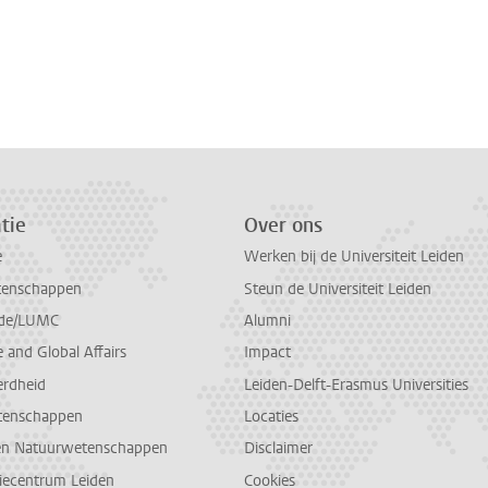
tie
Over ons
e
Werken bij de Universiteit Leiden
tenschappen
Steun de Universiteit Leiden
de/LUMC
Alumni
and Global Affairs
Impact
erdheid
Leiden-Delft-Erasmus Universities
tenschappen
Locaties
en Natuurwetenschappen
Disclaimer
diecentrum Leiden
Cookies