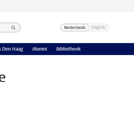
 Den Haag
Alumni
Bibliotheek
e