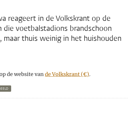
wa reageert in de Volkskrant op de
 die voetbalstadions brandschoon
, maar thuis weinig in het huishouden
l op de website van
de Volkskrant (€)
.
BEELD
n
atsApp
 Mastodon