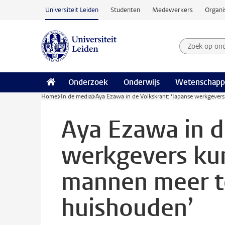
Ga naar hoofdinhoud
Universiteit Leiden
Studenten
Medewerkers
Organi
Zoek op on
Zoekterm
Onderzoek
Onderwijs
Wetenschapp
Home
In de media
Aya Ezawa in de Volkskrant: ‘Japanse werkgever
Aya Ezawa in d
werkgevers ku
mannen meer te
huishouden’