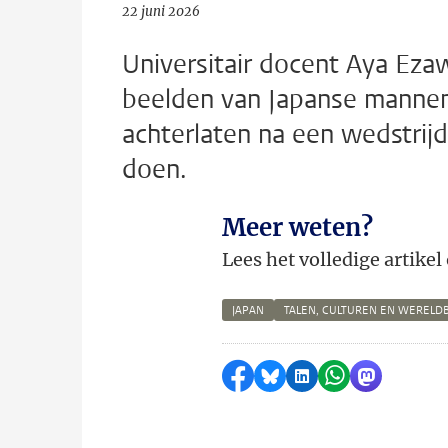
22 juni 2026
Universitair docent Aya Eza
beelden van Japanse mannen
achterlaten na een wedstrijd
doen.
Meer weten?
Lees het volledige artike
JAPAN
TALEN, CULTUREN EN WERELD
Delen op Facebook
Delen via Bluesky
Delen op LinkedI
Delen via Wh
Delen via