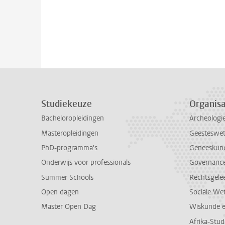
Studiekeuze
Organisa
Bacheloropleidingen
Archeologi
Masteropleidingen
Geesteswe
PhD-programma's
Geneeskun
Onderwijs voor professionals
Governance 
Summer Schools
Rechtsgele
Open dagen
Sociale We
Master Open Dag
Wiskunde 
Afrika-Stu