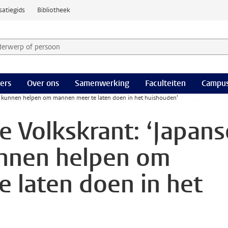
satiegids
Bibliotheek
derwerp of persoon en selecteer categorie
ers
Over ons
Samenwerking
Faculteiten
Campus
s kunnen helpen om mannen meer te laten doen in het huishouden’
e Volkskrant: ‘Japans
nnen helpen om
 laten doen in het