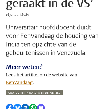
geraakt in de VS’
15 januari 2026
Universitair hoofddocent duidt
voor EenVandaag de houding van
India ten opzichte van de
gebeurtenissen in Venezuela.
Meer weten?
Lees het artikel op de website van
EenVandaag
.
GEOPOLITIEK IN EUROPA EN DE WERELD
Delen op Facebook
Delen via Bluesky
Delen op LinkedIn
Delen via WhatsApp
Delen via Mastodon