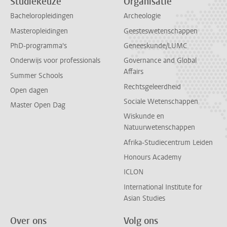
Studiekeuze
Organisatie
Bacheloropleidingen
Archeologie
Masteropleidingen
Geesteswetenschappen
PhD-programma's
Geneeskunde/LUMC
Onderwijs voor professionals
Governance and Global
Affairs
Summer Schools
Rechtsgeleerdheid
Open dagen
Sociale Wetenschappen
Master Open Dag
Wiskunde en
Natuurwetenschappen
Afrika-Studiecentrum Leiden
Honours Academy
ICLON
International Institute for
Asian Studies
Over ons
Volg ons