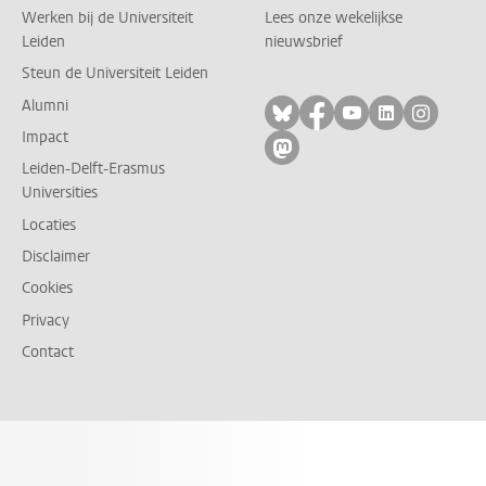
Werken bij de Universiteit
Lees onze wekelijkse
Leiden
nieuwsbrief
Steun de Universiteit Leiden
Alumni
Volg ons op bluesky
Volg ons op facebo
Volg ons op yo
Volg ons op
Volg on
Impact
Volg ons op mastodon
Leiden-Delft-Erasmus
Universities
Locaties
Disclaimer
Cookies
Privacy
Contact