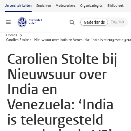
Ga naar hoofdinhoud
Universiteit Leiden
Studenten
Medewerkers
Organisatiegids
Bibliotheek
Menu
Home
...
Carolien Stolte bij Nieuwsuur over India en Venezuela: ‘India is teleurgesteld gera
Carolien Stolte bij
Nieuwsuur over
India en
Venezuela: ‘India
is teleurgesteld