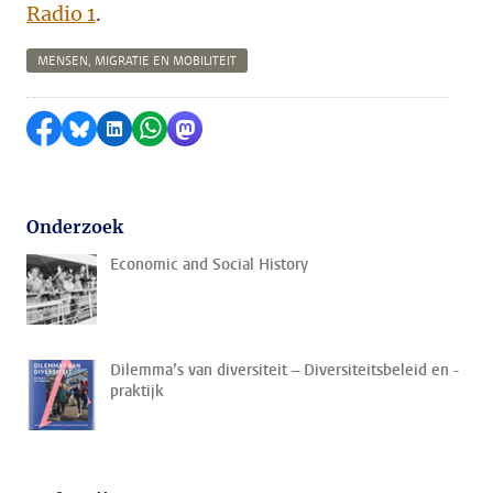
Radio 1
.
MENSEN, MIGRATIE EN MOBILITEIT
Delen op Facebook
Delen via Bluesky
Delen op LinkedIn
Delen via WhatsApp
Delen via Mastodon
Onderzoek
Economic and Social History
Dilemma’s van diversiteit – Diversiteitsbeleid en -
praktijk