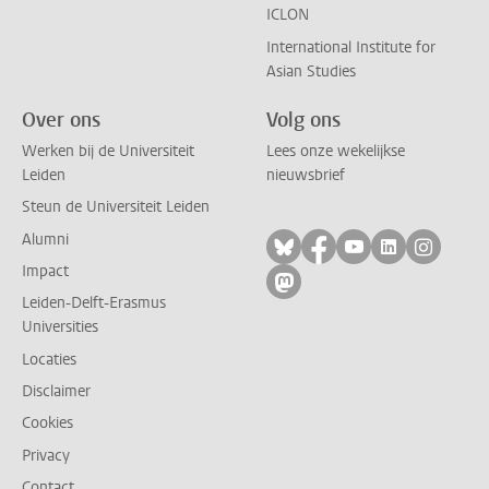
ICLON
International Institute for
Asian Studies
Over ons
Volg ons
Werken bij de Universiteit
Lees onze wekelijkse
Leiden
nieuwsbrief
Steun de Universiteit Leiden
Alumni
Volg ons op bluesky
Volg ons op facebo
Volg ons op yo
Volg ons op
Volg on
Impact
Volg ons op mastodon
Leiden-Delft-Erasmus
Universities
Locaties
Disclaimer
Cookies
Privacy
Contact