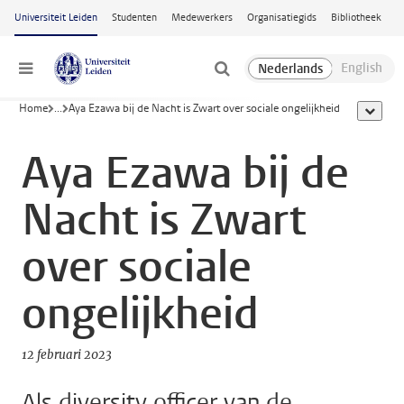
Ga naar hoofdinhoud
Universiteit Leiden
Studenten
Medewerkers
Organisatiegids
Bibliotheek
Menu
Home
...
Aya Ezawa bij de Nacht is Zwart over sociale ongelijkheid
toon all
Aya Ezawa bij de
Nacht is Zwart
over sociale
ongelijkheid
12 februari 2023
Als diversity officer van de