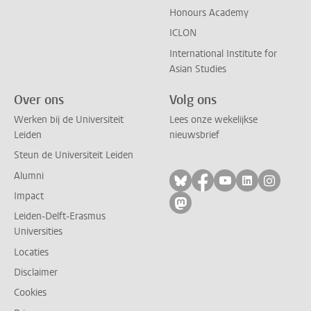
Honours Academy
ICLON
International Institute for
Asian Studies
Over ons
Volg ons
Werken bij de Universiteit
Lees onze wekelijkse
Leiden
nieuwsbrief
Steun de Universiteit Leiden
Alumni
Volg ons op bluesky
Volg ons op facebo
Volg ons op yo
Volg ons op
Volg on
Impact
Volg ons op mastodon
Leiden-Delft-Erasmus
Universities
Locaties
Disclaimer
Cookies