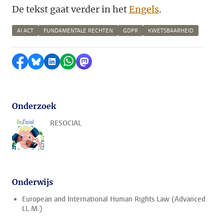
De tekst gaat verder in het
Engels
.
AI ACT
FUNDAMENTALE RECHTEN
GDPR
KWETSBAARHEID
Delen op Facebook
Delen via Bluesky
Delen op LinkedIn
Delen via WhatsApp
Delen via Mastodon
Onderzoek
RESOCIAL
Onderwijs
European and International Human Rights Law (Advanced
LL.M.)