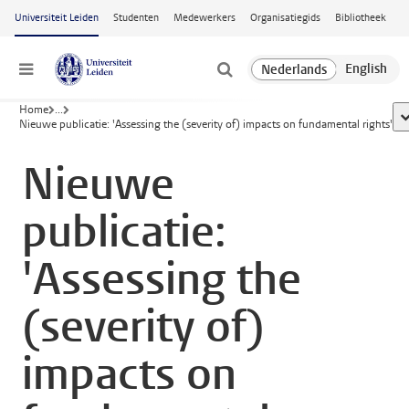
Ga naar hoofdinhoud
Universiteit Leiden
Studenten
Medewerkers
Organisatiegids
Bibliotheek
Menu
Home
...
t
Nieuwe publicatie: 'Assessing the (severity of) impacts on fundamental rights'
Nieuwe
publicatie:
'Assessing the
(severity of)
impacts on