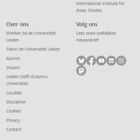
International Institute for
Asian Studies
Over ons
Volg ons
Werken bij de Universiteit
Lees onze wekelijkse
Leiden
nieuwsbrief
Steun de Universiteit Leiden
Alumni
Volg ons op bluesky
Volg ons op facebo
Volg ons op yo
Volg ons op
Volg on
Impact
Volg ons op mastodon
Leiden-Delft-Erasmus
Universities
Locaties
Disclaimer
Cookies
Privacy
Contact