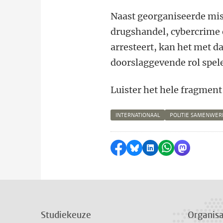
Naast georganiseerde mis
drugshandel, cybercrime 
arresteert, kan het met d
doorslaggevende rol spel
Luister het hele fragment
INTERNATIONAAL
POLITIE SAMENWER
Delen op Facebook
Delen via Bluesky
Delen op LinkedI
Delen via Wh
Delen via
Studiekeuze
Organisa