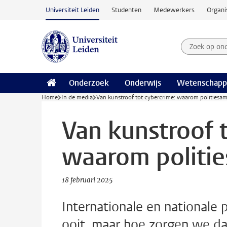
Ga naar hoofdinhoud
Universiteit Leiden
Studenten
Medewerkers
Organi
Zoek op on
Zoekterm
Onderzoek
Onderwijs
Wetenschapp
Home
In de media
Van kunstroof tot cybercrime: waarom politiesa
Van kunstroof 
waarom politi
18 februari 2025
Internationale en nationale 
ooit, maar hoe zorgen we d