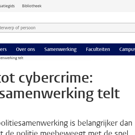
satiegids
Bibliotheek
derwerp of persoon en selecteer categorie
ers
Over ons
Samenwerking
Faculteiten
Campus
menwerking telt
tot cybercrime:
esamenwerking telt
politiesamenwerking is belangrijker dan
at de politie meebeweegt met de snel