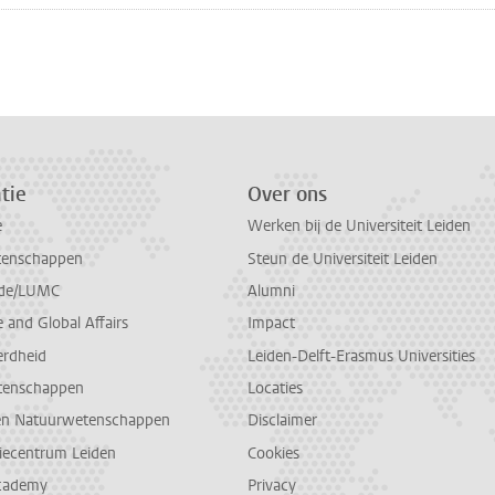
n
atsApp
 Mastodon
tie
Over ons
e
Werken bij de Universiteit Leiden
tenschappen
Steun de Universiteit Leiden
de/LUMC
Alumni
and Global Affairs
Impact
erdheid
Leiden-Delft-Erasmus Universities
tenschappen
Locaties
en Natuurwetenschappen
Disclaimer
diecentrum Leiden
Cookies
cademy
Privacy