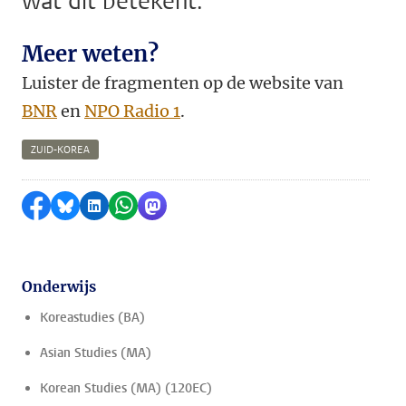
wat dit betekent.
Meer weten?
Luister de fragmenten op de website van
BNR
en
NPO Radio 1
.
ZUID-KOREA
Delen op Facebook
Delen via Bluesky
Delen op LinkedIn
Delen via WhatsApp
Delen via Mastodon
Onderwijs
Koreastudies (BA)
Asian Studies (MA)
Korean Studies (MA) (120EC)