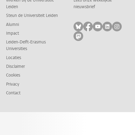
Werken bij de Universiteit
Lees onze wekelijkse
Leiden
nieuwsbrief
Steun de Universiteit Leiden
Alumni
Volg ons op bluesky
Volg ons op facebo
Volg ons op yo
Volg ons op
Volg on
Impact
Volg ons op mastodon
Leiden-Delft-Erasmus
Universities
Locaties
Disclaimer
Cookies
Privacy
Contact