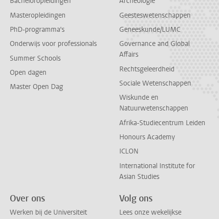
Bacheloropleidingen
Archeologie
Masteropleidingen
Geesteswetenschappen
PhD-programma's
Geneeskunde/LUMC
Onderwijs voor professionals
Governance and Global
Affairs
Summer Schools
Rechtsgeleerdheid
Open dagen
Sociale Wetenschappen
Master Open Dag
Wiskunde en
Natuurwetenschappen
Afrika-Studiecentrum Leiden
Honours Academy
ICLON
International Institute for
Asian Studies
Over ons
Volg ons
Werken bij de Universiteit
Lees onze wekelijkse