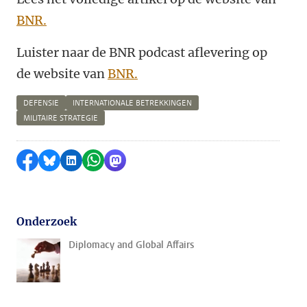
BNR.
Luister naar de BNR podcast aflevering op
de website van
BNR.
DEFENSIE
INTERNATIONALE BETREKKINGEN
MILITAIRE STRATEGIE
Delen op Facebook
Delen via Bluesky
Delen op LinkedIn
Delen via WhatsApp
Delen via Mastodon
Onderzoek
Diplomacy and Global Affairs