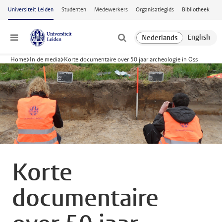
Ga naar hoofdinhoud
Universiteit Leiden
Studenten
Medewerkers
Organisatiegids
Bibliotheek
Menu
Home
In de media
Korte documentaire over 50 jaar archeologie in Oss
Korte
documentaire