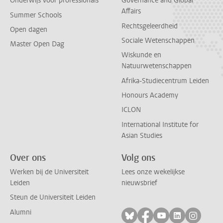
Onderwijs voor professionals
Governance and Global
Affairs
Summer Schools
Rechtsgeleerdheid
Open dagen
Sociale Wetenschappen
Master Open Dag
Wiskunde en
Natuurwetenschappen
Afrika-Studiecentrum Leiden
Honours Academy
ICLON
International Institute for
Asian Studies
Over ons
Volg ons
Werken bij de Universiteit
Lees onze wekelijkse
Leiden
nieuwsbrief
Steun de Universiteit Leiden
Alumni
Volg ons op bluesky
Volg ons op facebo
Volg ons op yo
Volg ons op
Volg on