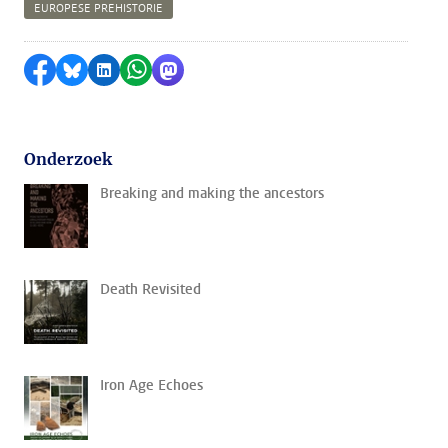
EUROPESE PREHISTORIE
Delen op Facebook
Delen via Bluesky
Delen op LinkedIn
Delen via WhatsApp
Delen via Mastodon
Onderzoek
Breaking and making the ancestors
Death Revisited
Iron Age Echoes