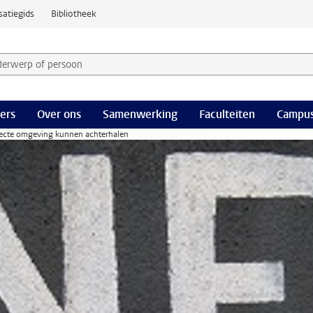
satiegids
Bibliotheek
derwerp of persoon en selecteer categorie
ers
Over ons
Samenwerking
Faculteiten
Campus
recte omgeving kunnen achterhalen