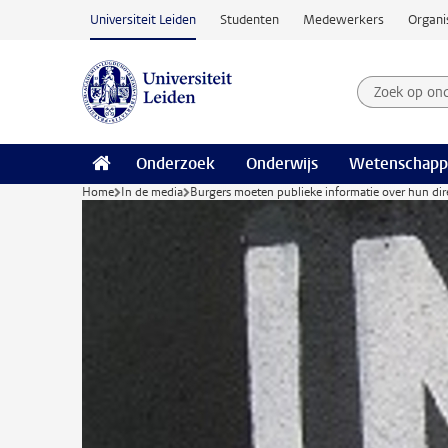
Ga naar hoofdinhoud
Universiteit Leiden
Studenten
Medewerkers
Organi
Zoek op on
Zoekterm
Onderzoek
Onderwijs
Wetenschapp
Home
In de media
Burgers moeten publieke informatie over hun di