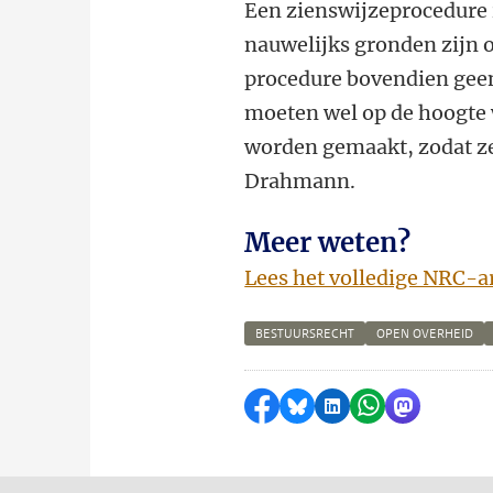
Een zienswijzeprocedure 
nauwelijks gronden zijn 
procedure bovendien geen
moeten wel op de hoogte
worden gemaakt, zodat ze 
Drahmann.
Meer weten?
Lees het volledige NRC-ar
BESTUURSRECHT
OPEN OVERHEID
Delen op Facebook
Delen via Bluesky
Delen op LinkedI
Delen via Wh
Delen via