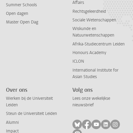
Affairs
Summer Schools
Rechtsgeleerdheid
Open dagen
Sociale Wetenschappen
Master Open Dag
Wiskunde en
Natuurwetenschappen
Afrika-Studiecentrum Leiden
Honours Academy
ICLON
International Institute for
Asian Studies
Over ons
Volg ons
Werken bij de Universiteit
Lees onze wekelijkse
Leiden
nieuwsbrief
Steun de Universiteit Leiden
Alumni
Volg ons op bluesky
Volg ons op facebo
Volg ons op yo
Volg ons op
Volg on
Impact