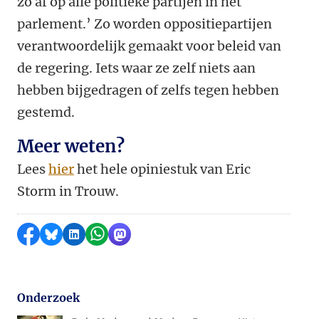
zo af op alle politieke partijen in het
parlement.’ Zo worden oppositiepartijen
verantwoordelijk gemaakt voor beleid van
de regering. Iets waar ze zelf niets aan
hebben bijgedragen of zelfs tegen hebben
gestemd.
Meer weten?
Lees
hier
het hele opiniestuk van Eric
Storm in Trouw.
Delen op Facebook
Delen via Bluesky
Delen op LinkedIn
Delen via WhatsApp
Delen via Mastodon
Onderzoek