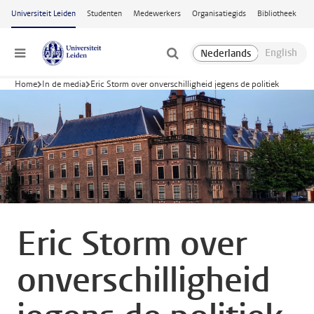
Ga naar hoofdinhoud
Universiteit Leiden
Studenten
Medewerkers
Organisatiegids
Bibliotheek
Menu
Home
In de media
Eric Storm over onverschilligheid jegens de politiek
Eric Storm over
onverschilligheid