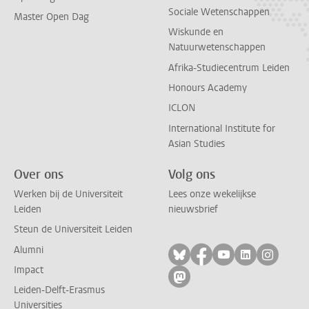
Sociale Wetenschappen
Master Open Dag
Wiskunde en
Natuurwetenschappen
Afrika-Studiecentrum Leiden
Honours Academy
ICLON
International Institute for
Asian Studies
Over ons
Volg ons
Werken bij de Universiteit
Lees onze wekelijkse
Leiden
nieuwsbrief
Steun de Universiteit Leiden
Alumni
Volg ons op bluesky
Volg ons op facebo
Volg ons op yo
Volg ons op
Volg on
Impact
Volg ons op mastodon
Leiden-Delft-Erasmus
Universities