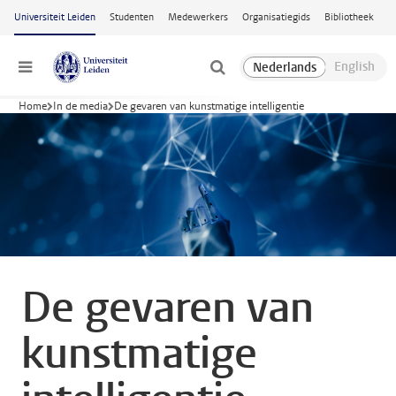
Ga naar hoofdinhoud
Universiteit Leiden
Studenten
Medewerkers
Organisatiegids
Bibliotheek
Menu
Home
In de media
De gevaren van kunstmatige intelligentie
De gevaren van
kunstmatige