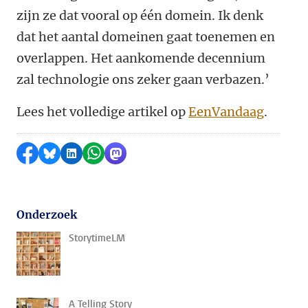
zijn ze dat vooral op één domein. Ik denk
dat het aantal domeinen gaat toenemen en
overlappen. Het aankomende decennium
zal technologie ons zeker gaan verbazen.’
Lees het volledige artikel op
EenVandaag
.
Delen op Facebook
Delen via Bluesky
Delen op LinkedIn
Delen via WhatsApp
Delen via Mastodon
Onderzoek
StorytimeLM
A Telling Story