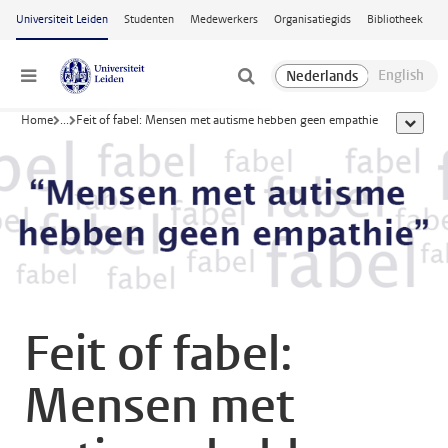
Ga naar hoofdinhoud
Universiteit Leiden
Studenten
Medewerkers
Organisatiegids
Bibliotheek
Menu
Home
...
Feit of fabel: Mensen met autisme hebben geen empathie
toon all
Feit of fabel:
Mensen met