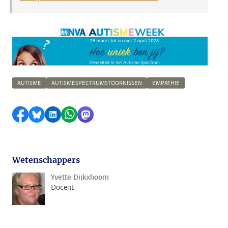
AUTISME
AUTISMESPECTRUMSTOORNISSEN
EMPATHIE
Delen op Facebook
Delen via Bluesky
Delen op LinkedIn
Delen via WhatsApp
Delen via Mastodon
Wetenschappers
Yvette Dijkxhoorn
Docent