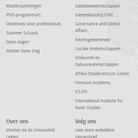
Masteropleidingen
Geesteswetenschappen
PhD-programma's
Geneeskunde/LUMC
Onderwijs voor professionals
Governance and Global
Affairs
Summer Schools
Rechtsgeleerdheid
Open dagen
Sociale Wetenschappen
Master Open Dag
Wiskunde en
Natuurwetenschappen
Afrika-Studiecentrum Leiden
Honours Academy
ICLON
International Institute for
Asian Studies
Over ons
Volg ons
Werken bij de Universiteit
Lees onze wekelijkse
Leiden
nieuwsbrief