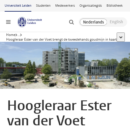
Ga naar hoofdinhoud
Universiteit Leiden
Studenten
Medewerkers
Organisatiegids
Bibliotheek
Menu
Home
...
toon a
Hoogleraar Ester van der Voet brengt de tweedehands goudmijn in kaart
Hoogleraar Ester
van der Voet