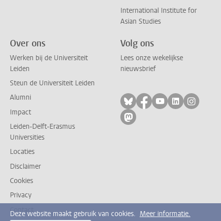
International Institute for
Asian Studies
Over ons
Volg ons
Werken bij de Universiteit
Lees onze wekelijkse
Leiden
nieuwsbrief
Steun de Universiteit Leiden
Alumni
Volg ons op bluesky
Volg ons op facebo
Volg ons op yo
Volg ons op
Volg on
Impact
Volg ons op mastodon
Leiden-Delft-Erasmus
Universities
Locaties
Disclaimer
Cookies
Privacy
Contact
Deze website maakt gebruik van cookies.
Meer informatie.