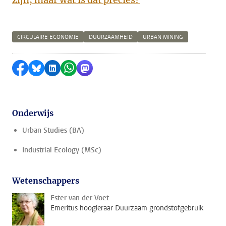
CIRCULAIRE ECONOMIE
DUURZAAMHEID
URBAN MINING
Delen op Facebook
Delen via Bluesky
Delen op LinkedIn
Delen via WhatsApp
Delen via Mastodon
Onderwijs
Urban Studies (BA)
Industrial Ecology (MSc)
Wetenschappers
Ester van der Voet
Emeritus hoogleraar Duurzaam grondstofgebruik