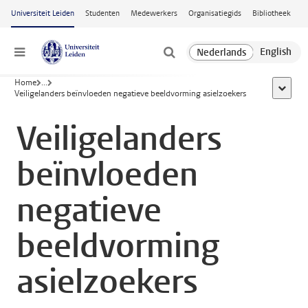
Ga naar hoofdinhoud
Universiteit Leiden
Studenten
Medewerkers
Organisatiegids
Bibliotheek
Menu
Home
...
toon all
Veiligelanders beïnvloeden negatieve beeldvorming asielzoekers
Veiligelanders
beïnvloeden
negatieve
beeldvorming
asielzoekers