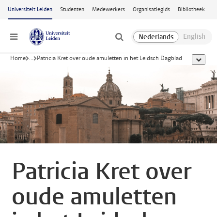
Ga naar hoofdinhoud
Universiteit Leiden
Studenten
Medewerkers
Organisatiegids
Bibliotheek
Menu
Home
...
Patricia Kret over oude amuletten in het Leidsch Dagblad
toon all
Patricia Kret over
oude amuletten