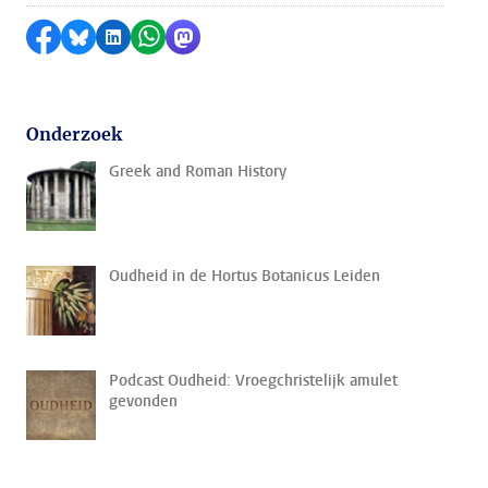
Delen op Facebook
Delen via Bluesky
Delen op LinkedIn
Delen via WhatsApp
Delen via Mastodon
Onderzoek
Greek and Roman History
Oudheid in de Hortus Botanicus Leiden
Podcast Oudheid: Vroegchristelijk amulet
gevonden