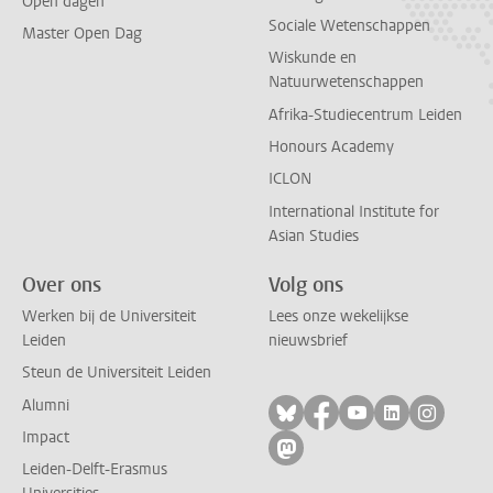
Open dagen
Sociale Wetenschappen
Master Open Dag
Wiskunde en
Natuurwetenschappen
Afrika-Studiecentrum Leiden
Honours Academy
ICLON
International Institute for
Asian Studies
Over ons
Volg ons
Werken bij de Universiteit
Lees onze wekelijkse
Leiden
nieuwsbrief
Steun de Universiteit Leiden
Alumni
Volg ons op bluesky
Volg ons op facebo
Volg ons op yo
Volg ons op
Volg on
Impact
Volg ons op mastodon
Leiden-Delft-Erasmus